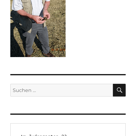
SU
Suchen
nach: