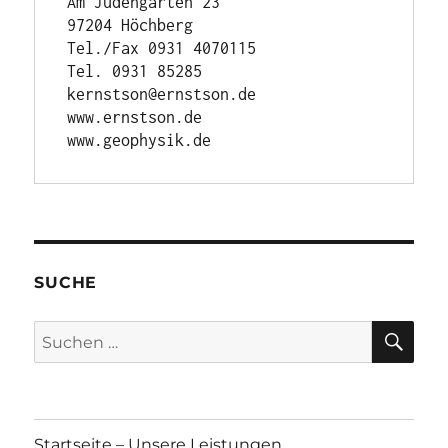
Am Judengarten 23

97204 Höchberg

Tel./Fax 0931 4070115

Tel. 0931 85285

kernstson@ernstson.de

www.ernstson.de

www.geophysik.de
SUCHE
SU
Suchen
nach:
Startseite – Unsere Leistungen