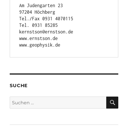
Am Judengarten 23

97204 Höchberg

Tel./Fax 0931 4070115

Tel. 0931 85285

kernstson@ernstson.de

www.ernstson.de

www.geophysik.de
SUCHE
SU
Suchen
nach: