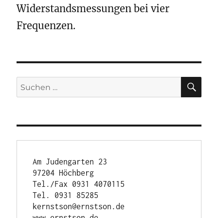
Widerstandsmessungen bei vier
Frequenzen.
SU
Suchen
nach:
Am Judengarten 23

97204 Höchberg

Tel./Fax 0931 4070115

Tel. 0931 85285

kernstson@ernstson.de

www.ernstson.de
