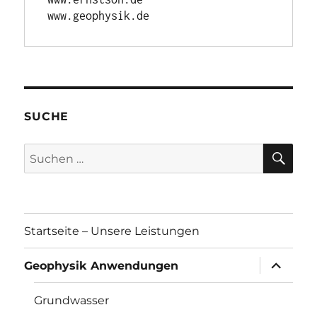
www.geophysik.de
SUCHE
SU
Suchen
nach:
Startseite – Unsere Leistungen
Unterme
Geophysik Anwendungen
öffnen
Grundwasser