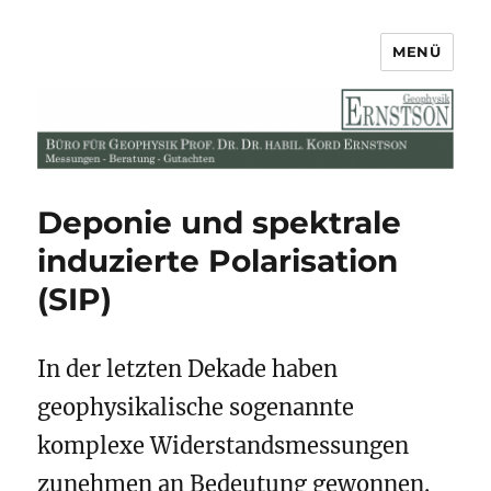
MENÜ
Büro für Geophysik Prof. Dr. Dr.
habil. Kord Ernstson
Deponie und spektrale
induzierte Polarisation
(SIP)
In der letzten Dekade haben
geophysikalische sogenannte
komplexe Widerstandsmessungen
zunehmen an Bedeutung gewonnen.