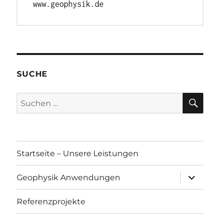
www.geophysik.de
SUCHE
SU
Suchen
nach:
Startseite – Unsere Leistungen
Unterme
Geophysik Anwendungen
öffnen
Referenzprojekte