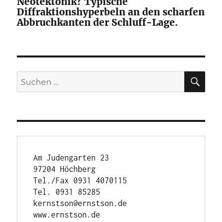
Neotektonik? Typische
Diffraktionshyperbeln an den scharfen
Abbruchkanten der Schluff-Lage.
SU
Suchen
nach:
Am Judengarten 23

97204 Höchberg

Tel./Fax 0931 4070115

Tel. 0931 85285

kernstson@ernstson.de

www.ernstson.de
